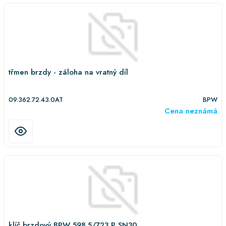
třmen brzdy - záloha na vratný díl
09.362.72.43.0AT
BPW
Cena neznámá
klíč brzdový BPW 598.5/723 P SN30