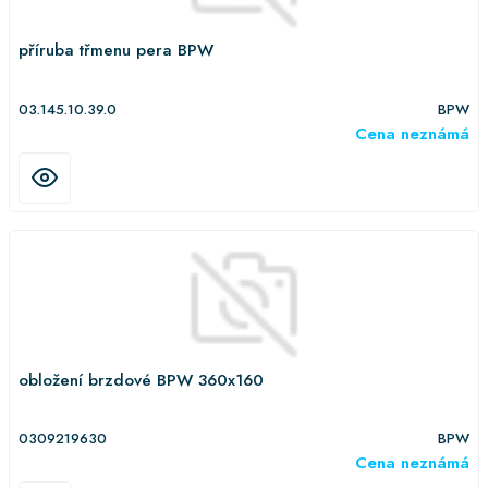
příruba třmenu pera BPW
03.145.10.39.0
BPW
Cena neznámá
obložení brzdové BPW 360x160
0309219630
BPW
Cena neznámá