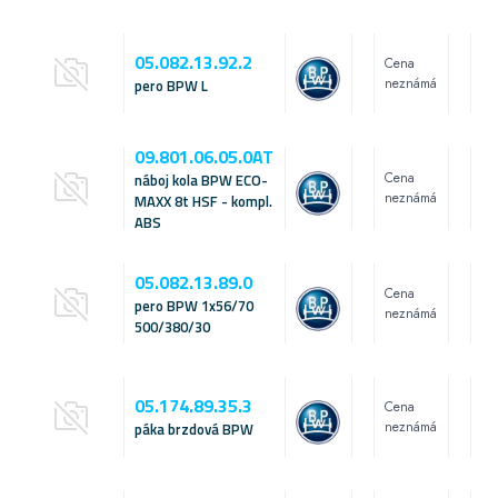
05.082.13.92.2
Cena
neznámá
pero BPW L
09.801.06.05.0AT
Cena
náboj kola BPW ECO-
neznámá
MAXX 8t HSF - kompl.
ABS
05.082.13.89.0
Cena
pero BPW 1x56/70
neznámá
500/380/30
05.174.89.35.3
Cena
neznámá
páka brzdová BPW