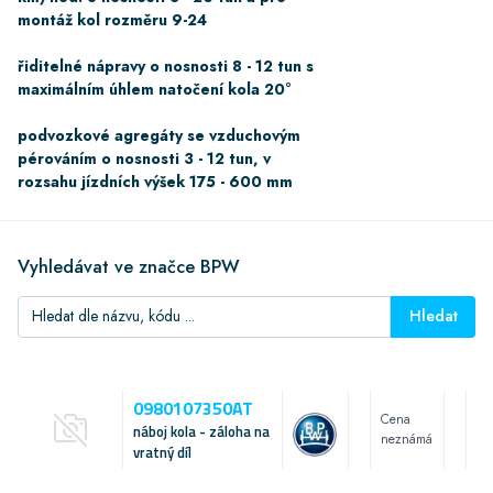
montáž kol rozměru 9-24
řiditelné nápravy o nosnosti 8 - 12 tun s
maximálním úhlem natočení kola 20°
podvozkové agregáty se vzduchovým
pérováním o nosnosti 3 - 12 tun, v
rozsahu jízdních výšek 175 - 600 mm
Vyhledávat ve značce BPW
Hledat
0980107350AT
Cena
náboj kola - záloha na
neznámá
vratný díl