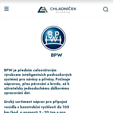
BPW
BPW je předním celosvětovým
výrobcem inteligentních podvozkových
systémů pro návěsy a přívěsy. Počínaje
nápravou, přes pérování a brzdu, až k
uživatelsky jednoduchému dálkovému
zpracování dat.
široký sortiment náprav pro přípojná
vozidla s konstrukční rychlostí do 105
km/hod. o nosnosti 3 - 20 tun a pro