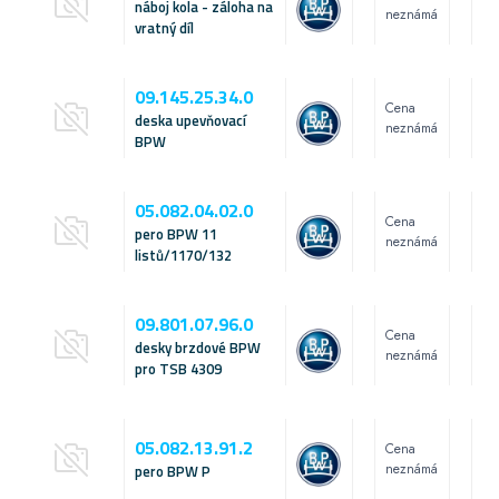
náboj kola - záloha na
neznámá
vratný díl
09.145.25.34.0
Cena
deska upevňovací
neznámá
BPW
05.082.04.02.0
Cena
pero BPW 11
neznámá
listů/1170/132
09.801.07.96.0
Cena
desky brzdové BPW
neznámá
pro TSB 4309
05.082.13.91.2
Cena
neznámá
pero BPW P