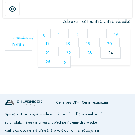
Zobrazení
461
až
480
z
486
výsledků
1
2
...
16
« Předchozí
17
18
19
20
Další »
21
22
23
24
25
Cena bez DPH, Cena nezávazná
Společnost se zabývá prodejem náhradních dílů pro nákladní
automobily, návěsy a přívěsy. Upřednostňujeme díly vysoké
kvality od dodavatelů převážně prvovýrobních, značkových a