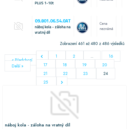
PLUS 1-10t
09.801.06.54.0AT
Cena
náboj kola - záloha na
neznámá
vratný díl
Zobrazení
461
až
480
z
486
výsledků
1
2
...
16
« Předchozí
17
18
19
20
Další »
21
22
23
24
25
náboj kola - záloha na vratný díl