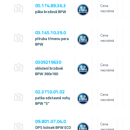
05.174.89.36.3
Cena
neznámá
páka brzdová BPW
03.145.10.39.0
Cena
příruba třmenu pera
neznámá
BPW
0309219630
Cena
obložení brzdové
neznámá
BPW 360x160
02.3710.01.02
Cena
patka odstavné nohy
neznámá
BPW "S"
09.801.07.04.0
Cena
OPS ložisek BPW ECO
neznámá