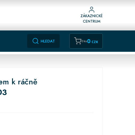
ZÁKAZNICKÉ
CENTRUM
0
HLEDAT
0 ks
CZK
em k ráčně
03