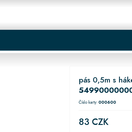
 centrum
Košík
pás 0,5m s hák
5499000000
Číslo karty:
000600
83 CZK