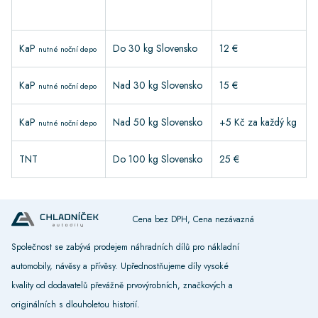
KaP
Do 30 kg Slovensko
12 €
nutné noční depo
KaP
Nad 30 kg Slovensko
15 €
nutné noční depo
KaP
Nad 50 kg Slovensko
+5 Kč za každý kg
nutné noční depo
TNT
Do 100 kg Slovensko
25 €
Cena bez DPH, Cena nezávazná
Společnost se zabývá prodejem náhradních dílů pro nákladní
automobily, návěsy a přívěsy. Upřednostňujeme díly vysoké
kvality od dodavatelů převážně prvovýrobních, značkových a
originálních s dlouholetou historií.