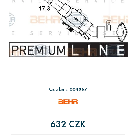
Číslo karty:
004067
632 CZK