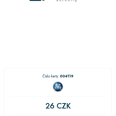
Číslo karty:
004119
26 CZK