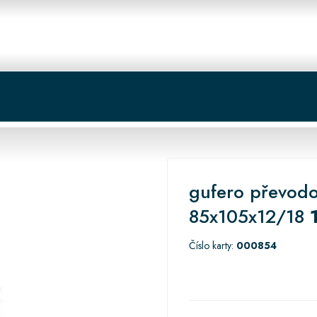
 centrum
Košík
gufero převod
85x105x12/18
1
Číslo karty:
000854