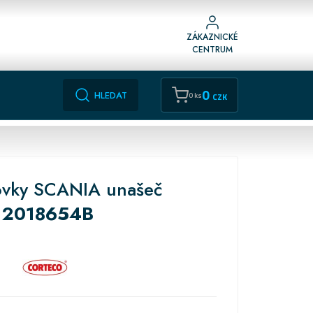
ZÁKAZNICKÉ
CENTRUM
0
HLEDAT
0 ks
CZK
ovky SCANIA unašeč
2018654B