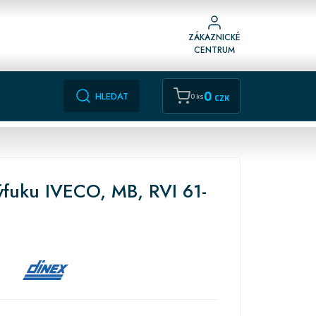
ZÁKAZNICKÉ
CENTRUM
0
HLEDAT
0 ks
CZK
ýfuku IVECO, MB, RVI 61-