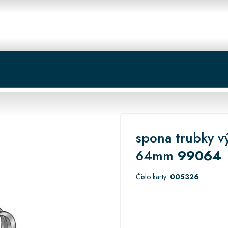
 centrum
Košík
spona trubky v
64mm
99064
Číslo karty:
005326