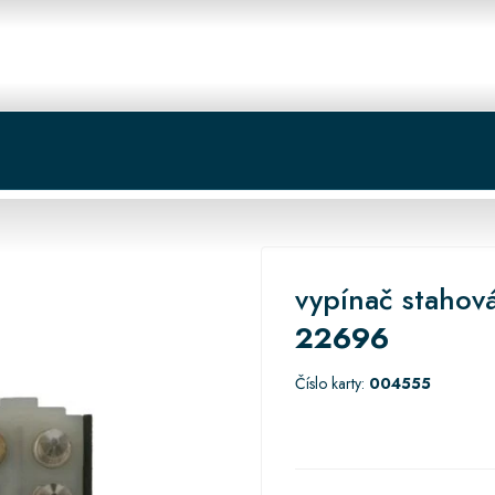
 centrum
Košík
vypínač staho
22696
Číslo karty:
004555