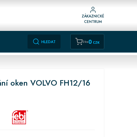
ZÁKAZNICKÉ
CENTRUM
0
HLEDAT
0 ks
CZK
vání oken VOLVO FH12/16