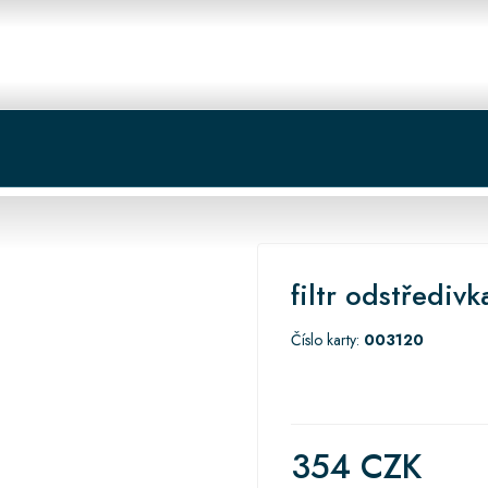
 centrum
Košík
filtr odstřediv
Číslo karty:
003120
354 CZK