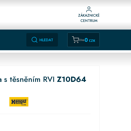
ZÁKAZNICKÉ
CENTRUM
0
HLEDAT
0 ks
CZK
ka s těsněním RVI
Z10D64