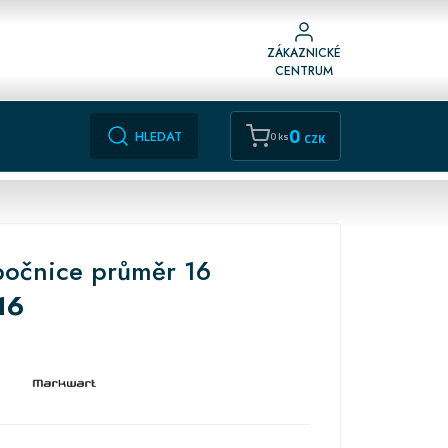
ZÁKAZNICKÉ
CENTRUM
0
HLEDAT
0 ks
CZK
bočnice průměr 16
16