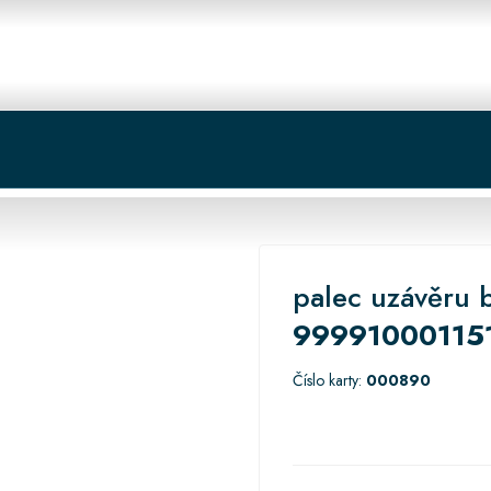
 centrum
Košík
palec uzávěru 
99991000115
Číslo karty:
000890