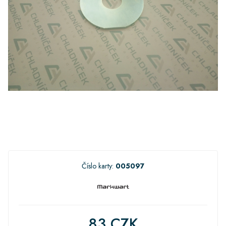
Číslo karty:
005097
83 CZK