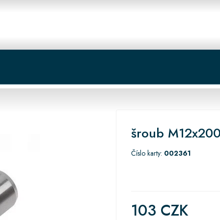
 centrum
Košík
šroub M12x20
Číslo karty:
002361
103 CZK