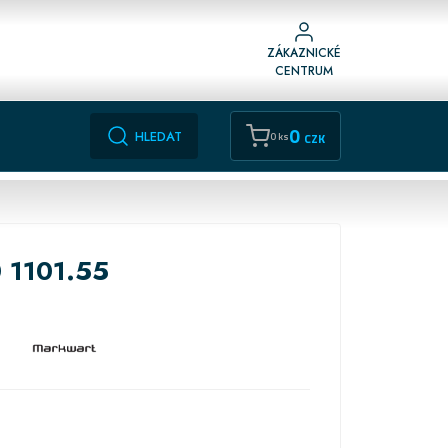
ZÁKAZNICKÉ
CENTRUM
0
HLEDAT
0 ks
CZK
0
1101.55