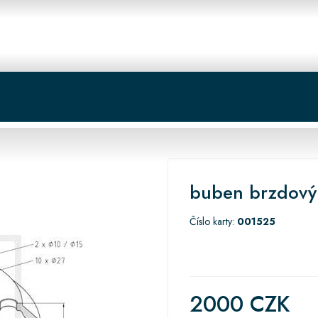
 centrum
Košík
buben brzdový
Číslo karty:
001525
2000 CZK