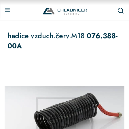
hadice vzduch.červ.M18
076.388-
00A