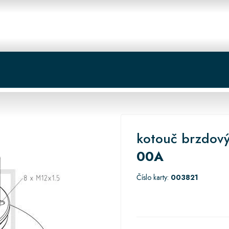
 centrum
Košík
kotouč brzdov
00A
Číslo karty:
003821