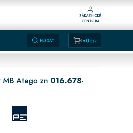
ZÁKAZNICKÉ
CENTRUM
0
HLEDAT
0 ks
CZK
ý MB Atego zn
016.678-