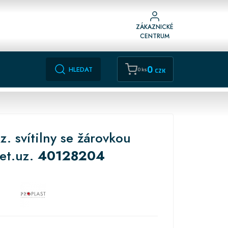
ZÁKAZNICKÉ
CENTRUM
0
HLEDAT
0 ks
CZK
z. svítilny se žárovkou
t.uz.
40128204