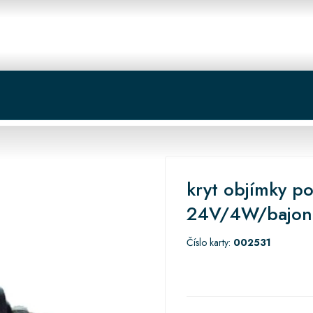
 centrum
Košík
kryt objímky po
24V/4W/bajone
Číslo karty:
002531