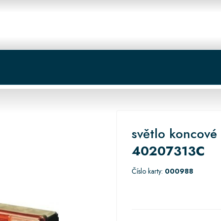
 centrum
Košík
světlo koncové
40207313C
Číslo karty:
000988