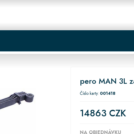
 centrum
Košík
pero MAN 3L z
Číslo karty:
001418
14863 CZK
NA OBJEDNÁVKU