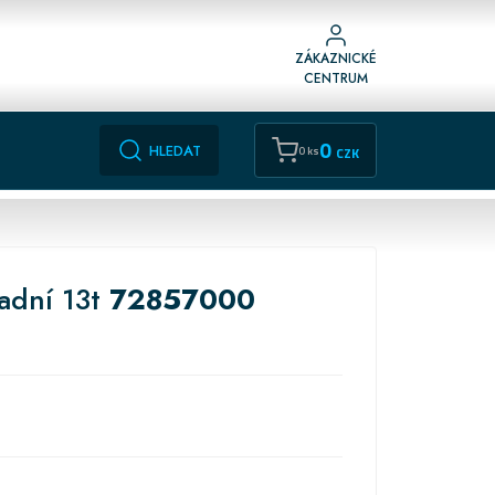
ZÁKAZNICKÉ
CENTRUM
0
HLEDAT
0 ks
CZK
adní 13t
72857000