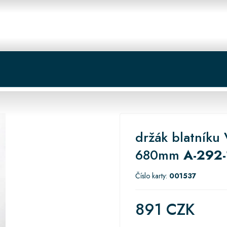
 centrum
Košík
držák blatníku
680mm
A-292-
Číslo karty:
001537
891 CZK