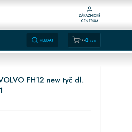
ZÁKAZNICKÉ
CENTRUM
0
HLEDAT
0 ks
CZK
 VOLVO FH12 new tyč dl.
1