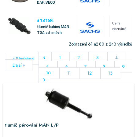
DAF,IVECO
313184
Cena
tlumič kabiny MAN
neznámá
TGA zd+měch
Zobrazení
61
až
80
z
243
výsledků
1
2
3
4
« Předchozí
Další »
5
6
7
8
9
10
11
12
13
tlumič pérování MAN L/P