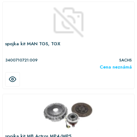
spojka kit MAN TGS, TGX
3400710721:009
SACHS
Cena neznámá
spojka kit MB Actros MP4/MP5