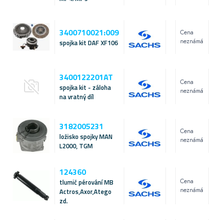
3400710021:009
Cena
neznámá
spojka kit DAF XF106
3400122201AT
Cena
spojka kit - záloha
neznámá
na vratný díl
3182005231
Cena
ložisko spojky MAN
neznámá
L2000, TGM
124360
Cena
tlumič pérování MB
neznámá
Actros,Axor,Atego
zd.