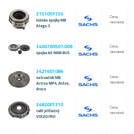
3151001150
Cena
ložisko spojky MB
neznámá
Atego 3
3400700507:009
Cena
neznámá
spojka kit MAN BUS
3421601086
Cena
setrvačník MB
neznámá
Actros MP4, Antos,
Arocs
3482001310
Cena
talíř přítlačný
neznámá
VOLVO/RVI