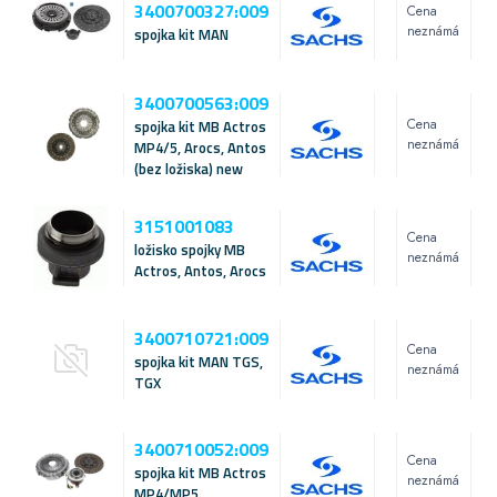
3400700327:009
Cena
neznámá
spojka kit MAN
3400700563:009
Cena
spojka kit MB Actros
neznámá
MP4/5, Arocs, Antos
(bez ložiska) new
3151001083
Cena
ložisko spojky MB
neznámá
Actros, Antos, Arocs
3400710721:009
Cena
spojka kit MAN TGS,
neznámá
TGX
3400710052:009
Cena
spojka kit MB Actros
neznámá
MP4/MP5