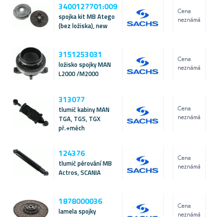
3400127701:009
Cena
spojka kit MB Atego
neznámá
(bez ložiska), new
3151253031
Cena
ložisko spojky MAN
neznámá
L2000 /M2000
313077
Cena
tlumič kabiny MAN
neznámá
TGA, TGS, TGX
př.+měch
124376
Cena
tlumič pérování MB
neznámá
Actros, SCANIA
1878000036
Cena
lamela spojky
neznámá