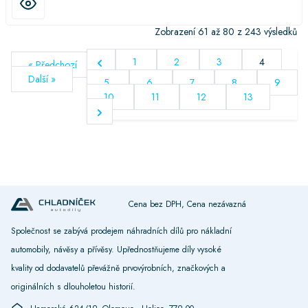
Zobrazení
61
až
80
z
243
výsledků
1
2
3
4
« Předchozí
Další »
5
6
7
8
9
10
11
12
13
Cena bez DPH, Cena nezávazná
Společnost se zabývá prodejem náhradních dílů pro nákladní
automobily, návěsy a přívěsy. Upřednostňujeme díly vysoké
kvality od dodavatelů převážně prvovýrobních, značkových a
originálních s dlouholetou historií.