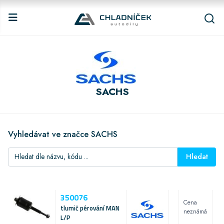
SACHS
Vyhledávat ve značce SACHS
Hledat
350076
Cena
tlumič pérování MAN
neznámá
L/P