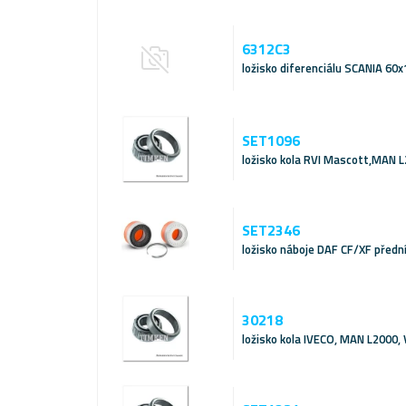
6312C3
ložisko diferenciálu SCANIA 6
SET1096
ložisko kola RVI Mascott,MAN 
SET2346
ložisko náboje DAF CF/XF předn
30218
ložisko kola IVECO, MAN L2000,