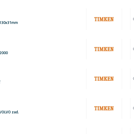
0x130x31mm
L2000
í
 VOLVO zad.