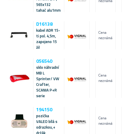
neznámá
565x132
tahač alu1mm
D16138
kabel ADR 15-
Cena
ti pol. 4,5m,
neznámá
zapojeno 15
žil
056540
sklo náhradní
MB L
Cena
Sprinter/ VW
neznámá
Crafter,
SCANIA P+R
serie
194150
pozička
Cena
VALEO bílá s
neznámá
odrazkou,+
držák