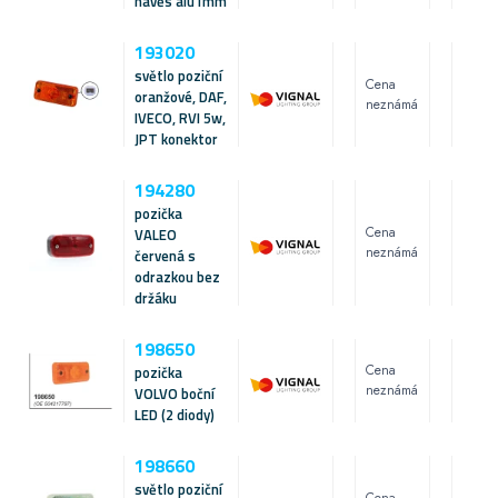
návěs alu1mm
193020
světlo poziční
Cena
oranžové, DAF,
neznámá
IVECO, RVI 5w,
JPT konektor
194280
pozička
Cena
VALEO
neznámá
červená s
odrazkou bez
držáku
198650
Cena
pozička
neznámá
VOLVO boční
LED (2 diody)
198660
světlo poziční
Cena