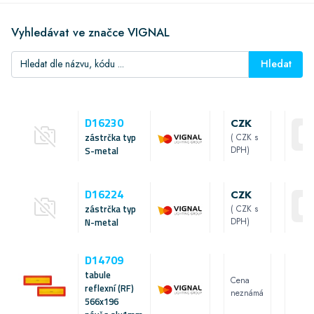
Vyhledávat ve značce VIGNAL
Hledat
D16230
CZK
zástrčka typ
( CZK s
S-metal
DPH)
D16224
CZK
zástrčka typ
( CZK s
N-metal
DPH)
D14709
tabule
Cena
reflexní (RF)
neznámá
566x196